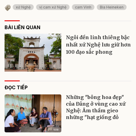
xứ Nghệ
vị cam xứ Nghệ
cam Vinh
Bia Heineken
BÀI LIÊN QUAN
Ngôi đền linh thiêng bậc
nhất xứ Nghệ lưu giữ hơn
100 đạo sắc phong
ĐỌC TIẾP
Những "bông hoa đẹp"
của Đảng ở vùng cao xứ
Nghệ: Âm thầm gieo
những "hạt giống đỏ