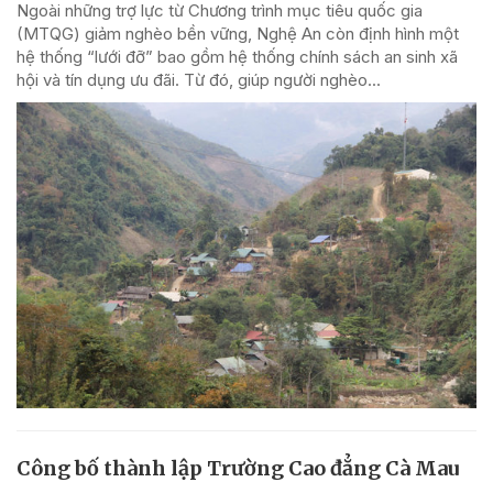
Ngoài những trợ lực từ Chương trình mục tiêu quốc gia
(MTQG) giảm nghèo bền vững, Nghệ An còn định hình một
hệ thống “lưới đỡ” bao gồm hệ thống chính sách an sinh xã
hội và tín dụng ưu đãi. Từ đó, giúp người nghèo...
Công bố thành lập Trường Cao đẳng Cà Mau