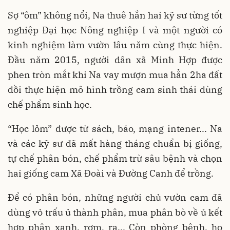
Sợ “ôm” không nổi, Na thuê hẳn hai kỹ sư từng tốt
nghiệp Đại học Nông nghiệp I và một người có
kinh nghiệm làm vườn lâu năm cùng thực hiện.
Đầu năm 2015, người dân xã Minh Hợp được
phen tròn mắt khi Na vay mượn mua hẳn 2ha đất
đồi thực hiện mô hình trồng cam sinh thái dùng
chế phẩm sinh học.
“Học lỏm” được từ sách, báo, mạng intener... Na
và các kỹ sư đã mất hàng tháng chuẩn bị giống,
tự chế phân bón, chế phẩm trừ sâu bệnh và chọn
hai giống cam Xã Đoài và Đường Canh để trồng.
Để có phân bón, những người chủ vườn cam đã
dùng vỏ trấu ủ thành phân, mua phân bò về ủ kết
hợp phân xanh, rơm, rạ... Còn phòng bệnh, họ