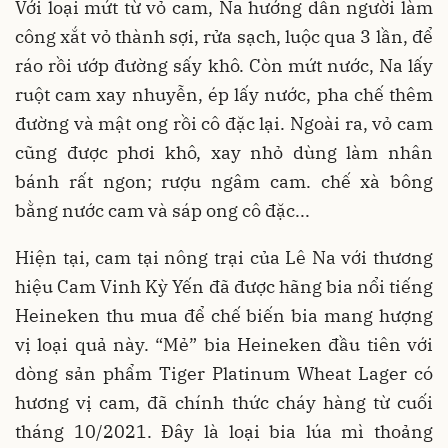
Với loại mứt từ vỏ cam, Na hướng dẫn người làm
công xắt vỏ thành sợi, rửa sạch, luộc qua 3 lần, để
ráo rồi ướp đường sấy khô. Còn mứt nước, Na lấy
ruột cam xay nhuyễn, ép lấy nước, pha chế thêm
đường và mật ong rồi cô đặc lại. Ngoài ra, vỏ cam
cũng được phơi khô, xay nhỏ dùng làm nhân
bánh rất ngon; rượu ngâm cam. chế xà bông
bằng nước cam và sáp ong cô đặc...
Hiện tại, cam tại nông trại của Lê Na với thương
hiệu Cam Vinh Kỳ Yến đã được hãng bia nổi tiếng
Heineken thu mua để chế biến bia mang hượng
vị loại quả này. “Mẻ” bia Heineken đầu tiên với
dòng sản phẩm Tiger Platinum Wheat Lager có
hương vị cam, đã chính thức cháy hàng từ cuối
tháng 10/2021. Đây là loại bia lúa mì thoảng