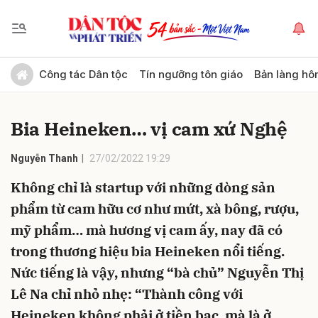
Gửi bình luận
Công tác Dân tộc
Tín ngưỡng tôn giáo
Bản làng hô
Bia Heineken… vị cam xứ Nghệ
Nguyễn Thanh
27/02/2022 19:29
Không chỉ là startup với những dòng sản
phẩm từ cam hữu cơ như mứt, xà bông, rượu,
Hủy
Gửi
mỹ phẩm… mà hương vị cam ấy, nay đã có
trong thương hiệu bia Heineken nổi tiếng.
Nức tiếng là vậy, nhưng “bà chủ” Nguyễn Thị
Lê Na chỉ nhỏ nhẹ: “Thành công với
Heineken không phải ở tiền bạc, mà là ở