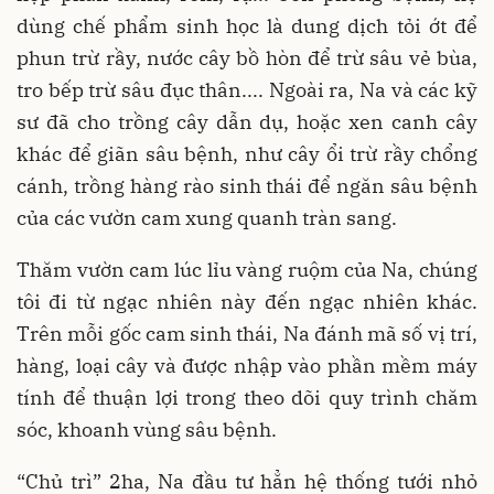
dùng chế phẩm sinh học là dung dịch tỏi ớt để
phun trừ rầy, nước cây bồ hòn để trừ sâu vẻ bùa,
tro bếp trừ sâu đục thân.... Ngoài ra, Na và các kỹ
sư đã cho trồng cây dẫn dụ, hoặc xen canh cây
khác để giãn sâu bệnh, như cây ổi trừ rầy chổng
cánh, trồng hàng rào sinh thái để ngăn sâu bệnh
của các vườn cam xung quanh tràn sang.
Thăm vườn cam lúc lỉu vàng ruộm của Na, chúng
tôi đi từ ngạc nhiên này đến ngạc nhiên khác.
Trên mỗi gốc cam sinh thái, Na đánh mã số vị trí,
hàng, loại cây và được nhập vào phần mềm máy
tính để thuận lợi trong theo dõi quy trình chăm
sóc, khoanh vùng sâu bệnh.
“Chủ trì” 2ha, Na đầu tư hẳn hệ thống tưới nhỏ