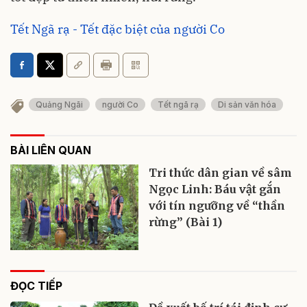
Tết Ngã rạ - Tết đặc biệt của người Co
Quảng Ngãi
người Co
Tết ngã rạ
Di sản văn hóa
BÀI LIÊN QUAN
Tri thức dân gian về sâm
Ngọc Linh: Báu vật gắn
với tín ngưỡng về “thần
rừng” (Bài 1)
ĐỌC TIẾP