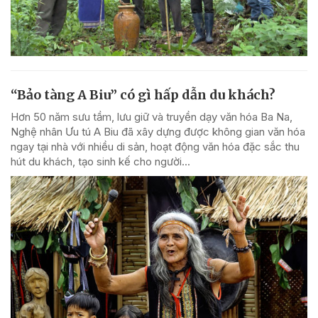
“Bảo tàng A Biu” có gì hấp dẫn du khách?
Hơn 50 năm sưu tầm, lưu giữ và truyền dạy văn hóa Ba Na,
Nghệ nhân Ưu tú A Biu đã xây dựng được không gian văn hóa
ngay tại nhà với nhiều di sản, hoạt động văn hóa đặc sắc thu
hút du khách, tạo sinh kế cho người...