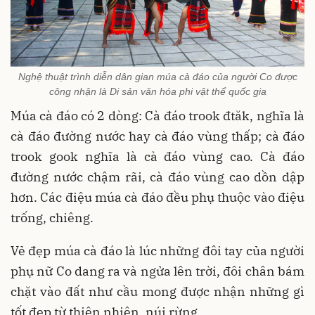
Nghệ thuật trình diễn dân gian múa cà đáo của người Co được
công nhận là Di sản văn hóa phi vật thể quốc gia
Múa cà đáo có 2 dòng: Cà đáo trook đtăk, nghĩa là
cà đáo đường nước hay cà đáo vùng thấp; cà đáo
trook gook nghĩa là cà đáo vùng cao. Cà đáo
đường nước chậm rãi, cà đáo vùng cao dồn dập
hơn. Các điệu múa cà đáo đều phụ thuộc vào điệu
trống, chiêng.
Vẻ đẹp múa cà đáo là lúc những đôi tay của người
phụ nữ Co dang ra và ngửa lên trời, đôi chân bám
chặt vào đất như cầu mong được nhận những gì
tốt đẹp từ thiên nhiên, núi rừng.