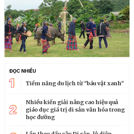
ĐỌC NHIỀU
1
Tiềm năng du lịch từ "báu vật xanh"
Nhiều kiến giải nâng cao hiệu quả
2
giáo dục giá trị di sản văn hóa trong
học đường
Lần theo dấu cây Di sản, lộ diện