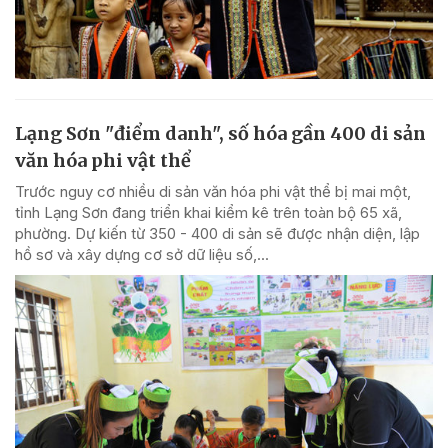
Lạng Sơn "điểm danh", số hóa gần 400 di sản
văn hóa phi vật thể
Trước nguy cơ nhiều di sản văn hóa phi vật thể bị mai một,
tỉnh Lạng Sơn đang triển khai kiểm kê trên toàn bộ 65 xã,
phường. Dự kiến từ 350 - 400 di sản sẽ được nhận diện, lập
hồ sơ và xây dựng cơ sở dữ liệu số,...