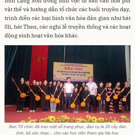
tỉnh Lạng Sơn trong lĩnh vực di sản văn hóa phi
vật thể và hướng dẫn tổ chức các buổi truyền dạy,
trình diễn các loại hình văn hóa dân gian như hát
Sli, hát Then, các nghi lễ truyền thống và các hoạt
động sinh hoạt văn hóa khác.
Ban Tổ chức đã trao một số trang phục, đạo cụ là 20 cây đàn
tính, bộ xóc nhạc... cho các học viên tham gia lớp học