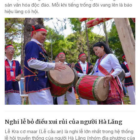
sản văn hóa độc đáo. Mỗi khi tiếng trống đôi vang lên là báo
hiệu làng có hội.
Nghi lễ bỏ điều xui rủi của người Hà Lăng
Lễ Kra cơ maar (Lễ cầu an) là nghi lễ lớn nhất trong hệ thống
lễ hội truyền thống của người Hà Lăng (nhóm địa phương của