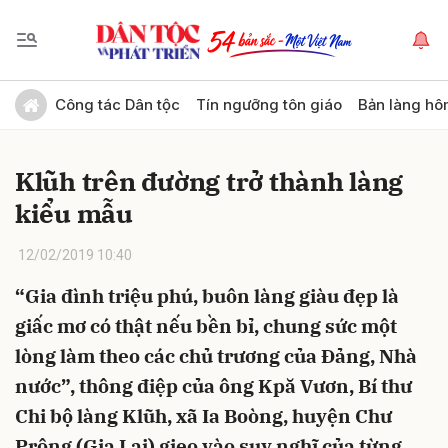
Gửi bình luận
Công tác Dân tộc
Tín ngưỡng tôn giáo
Bản làng hô
Klũh trên đường trở thành làng
kiểu mẫu
12/02/2019 10:40
“Gia đình triệu phú, buôn làng giàu đẹp là
Hủy
Gửi
giấc mơ có thật nếu bền bỉ, chung sức một
lòng làm theo các chủ trương của Đảng, Nhà
nước”, thông điệp của ông Kpă Vươn, Bí thư
Chi bộ làng Klũh, xã Ia Boòng, huyện Chư
Prông (Gia Lai) gieo vào suy nghĩ của từng