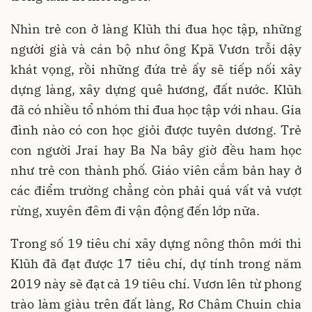
Nhìn trẻ con ở làng Klũh thi đua học tập, những
người già và cán bộ như ông Kpă Vươn trỗi dậy
khát vọng, rồi những đứa trẻ ấy sẽ tiếp nối xây
dựng làng, xây dựng quê hương, đất nước. Klũh
đã có nhiều tổ nhóm thi đua học tập với nhau. Gia
đình nào có con học giỏi được tuyên dương. Trẻ
con người Jrai hay Ba Na bây giờ đều ham học
như trẻ con thành phố. Giáo viên cắm bản hay ở
các điểm trường chẳng còn phải quá vất vả vượt
rừng, xuyên đêm đi vận động đến lớp nữa.
Trong số 19 tiêu chí xây dựng nông thôn mới thì
Klũh đã đạt được 17 tiêu chí, dự tính trong năm
2019 này sẽ đạt cả 19 tiêu chí. Vươn lên từ phong
trào làm giàu trên đất làng, Rơ Châm Chuin chia