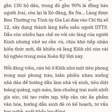
gần 130 hộ dân, trong đó gần 90% là đồng bào
người Jrai, còn lại là Xơ-đăng, Ba Na… Làng được
Ban Thường vụ Tỉnh ủy Gia Lai đưa vào Chỉ thị số
12, xây dựng thành làng kiểu mẫu người DTTS.
Dẫu còn nhiều hạn chế so với các làng của người
Kinh nhưng nhờ sự cần cù, chịu khó tiếp nhận
kiến thức mới, đã khiến cả làng Klũh chỉ còn vài
hộ nghèo trong mùa Xuân Kỷ Hợi này.
Mỗi đảng viên, cán bộ ở Klũh như một tiên phong
trong mọi phong trào, luân phiên nhau xuống
nhà dân để hướng dẫn làm nhà vệ sinh, tiêu diệt
loăng quăng, ngủ màn, làm chuồng trại nuôi nhốt
gia súc, cải tạo vườn tạp, tiếp cận các ấn phẩm
văn hóa, hướng dẫn sinh đẻ có kế hoạch, tư vấn
học nghề, xuất khẩu lao động…