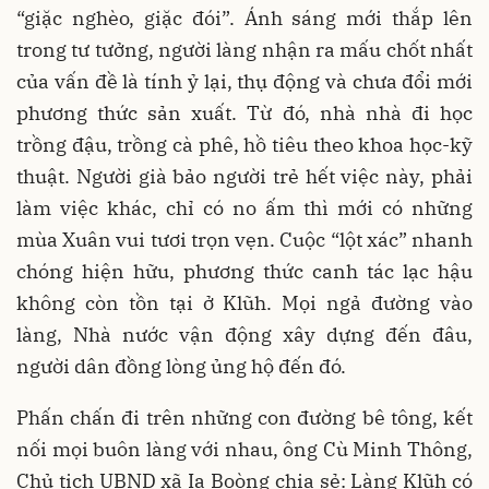
“giặc nghèo, giặc đói”. Ánh sáng mới thắp lên
trong tư tưởng, người làng nhận ra mấu chốt nhất
của vấn đề là tính ỷ lại, thụ động và chưa đổi mới
phương thức sản xuất. Từ đó, nhà nhà đi học
trồng đậu, trồng cà phê, hồ tiêu theo khoa học-kỹ
thuật. Người già bảo người trẻ hết việc này, phải
làm việc khác, chỉ có no ấm thì mới có những
mùa Xuân vui tươi trọn vẹn. Cuộc “lột xác” nhanh
chóng hiện hữu, phương thức canh tác lạc hậu
không còn tồn tại ở Klũh. Mọi ngả đường vào
làng, Nhà nước vận động xây dựng đến đâu,
người dân đồng lòng ủng hộ đến đó.
Phấn chấn đi trên những con đường bê tông, kết
nối mọi buôn làng với nhau, ông Cù Minh Thông,
Chủ tịch UBND xã Ia Boòng chia sẻ: Làng Klũh có