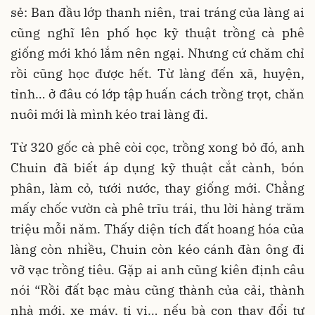
sẻ: Ban đầu lớp thanh niên, trai tráng của làng ai
cũng nghĩ lên phố học kỹ thuật trồng cà phê
giống mới khó lắm nên ngại. Nhưng cứ chăm chỉ
rồi cũng học được hết. Từ làng đến xã, huyện,
tỉnh… ở đâu có lớp tập huấn cách trồng trọt, chăn
nuôi mới là mình kéo trai làng đi.
Từ 320 gốc cà phê còi cọc, trồng xong bỏ đó, anh
Chuin đã biết áp dụng kỹ thuật cắt cành, bón
phân, làm cỏ, tưới nước, thay giống mới. Chẳng
mấy chốc vườn cà phê trĩu trái, thu lời hàng trăm
triệu mỗi năm. Thấy diện tích đất hoang hóa của
làng còn nhiều, Chuin còn kéo cánh đàn ông đi
vỡ vạc trồng tiêu. Gặp ai anh cũng kiên định câu
nói “Rồi đất bạc màu cũng thành của cải, thành
nhà mới, xe máy, ti vi… nếu bà con thay đổi tư