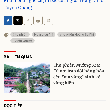
Khám phá nghề chạm bạc của người Nùng Dín ở
Tuyên Quang
Chợ phiên
Hoàng su Phì
chợ phiên Hoàng Su Phì
Tuyên Quang
BÀI LIÊN QUAN
Chợ phiên Mường Xia:
Từ nơi trao đổi hàng hóa
đến "mỏ vàng" sinh kế
vùng biên
ĐỌC TIẾP