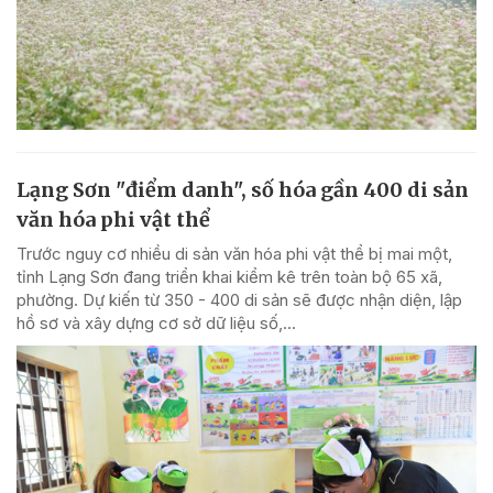
Lạng Sơn "điểm danh", số hóa gần 400 di sản
văn hóa phi vật thể
Trước nguy cơ nhiều di sản văn hóa phi vật thể bị mai một,
tỉnh Lạng Sơn đang triển khai kiểm kê trên toàn bộ 65 xã,
phường. Dự kiến từ 350 - 400 di sản sẽ được nhận diện, lập
hồ sơ và xây dựng cơ sở dữ liệu số,...