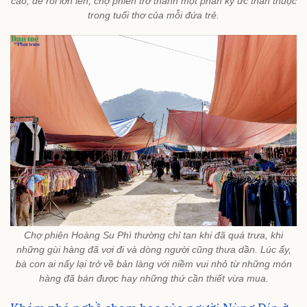
cao, để rồi lớn lên, chợ phiên trở thành một phần ký ức thân thuộc
trong tuổi thơ của mỗi đứa trẻ.
Chợ phiên Hoàng Su Phì thường chỉ tan khi đã quá trưa, khi
những gùi hàng đã vơi đi và dòng người cũng thưa dần. Lúc ấy,
bà con ai nấy lại trở về bản làng với niềm vui nhỏ từ những món
hàng đã bán được hay những thứ cần thiết vừa mua.