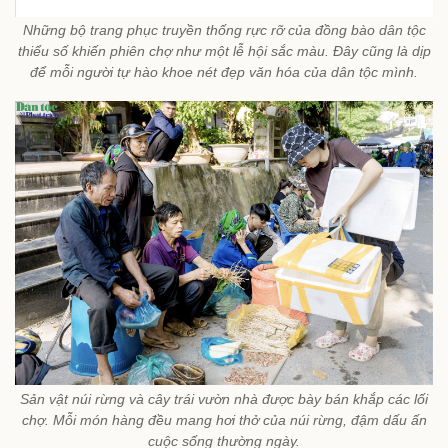
Những bộ trang phục truyền thống rực rỡ của đồng bào dân tộc
thiểu số khiến phiên chợ như một lễ hội sắc màu. Đây cũng là dịp
để mỗi người tự hào khoe nét đẹp văn hóa của dân tộc mình.
Sản vật núi rừng và cây trái vườn nhà được bày bán khắp các lối
chợ. Mỗi món hàng đều mang hơi thở của núi rừng, đậm dấu ấn
cuộc sống thường ngày.