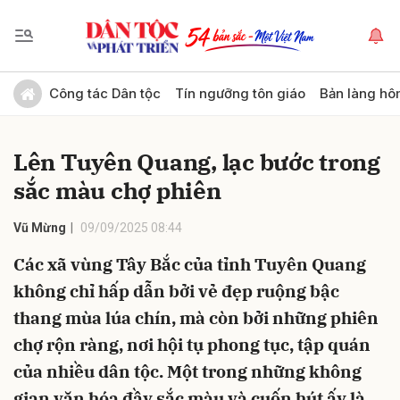
Gửi bình luận
Công tác Dân tộc
Tín ngưỡng tôn giáo
Bản làng hô
Lên Tuyên Quang, lạc bước trong
sắc màu chợ phiên
Vũ Mừng
09/09/2025 08:44
Các xã vùng Tây Bắc của tỉnh Tuyên Quang
Hủy
Gửi
không chỉ hấp dẫn bởi vẻ đẹp ruộng bậc
thang mùa lúa chín, mà còn bởi những phiên
chợ rộn ràng, nơi hội tụ phong tục, tập quán
của nhiều dân tộc. Một trong những không
gian văn hóa đầy sắc màu và cuốn hút ấy là