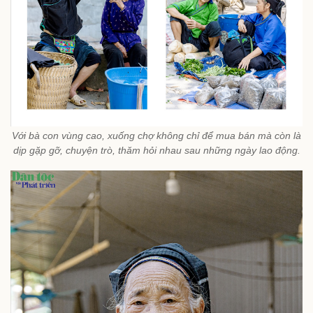
Với bà con vùng cao, xuống chợ không chỉ để mua bán mà còn là
dịp gặp gỡ, chuyện trò, thăm hỏi nhau sau những ngày lao động.