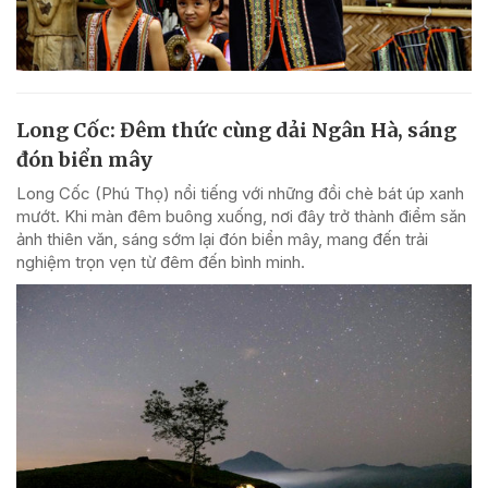
Long Cốc: Đêm thức cùng dải Ngân Hà, sáng
đón biển mây
Long Cốc (Phú Thọ) nổi tiếng với những đồi chè bát úp xanh
mướt. Khi màn đêm buông xuống, nơi đây trở thành điểm săn
ảnh thiên văn, sáng sớm lại đón biển mây, mang đến trải
nghiệm trọn vẹn từ đêm đến bình minh.