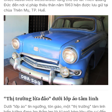
Đức đến nơi vị pháp thiêu thân năm 1963 hiện được lưu giữ tại
chùa Thiên Mụ, TP. Huế.
“Thị trường lừa đảo” dưới lớp áo tâm linh
Dưới “lớp áo” tín ngưỡng, tôn giáo, một "thị trường" tâm linh
biến tướng đang âm thầm len lỏi từ ngõ hẻm khu dân cư đến