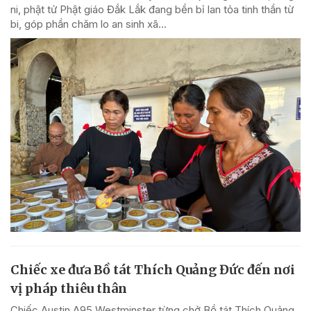
ni, phật tử Phật giáo Đắk Lắk đang bền bỉ lan tỏa tinh thần từ
bi, góp phần chăm lo an sinh xã...
Chiếc xe đưa Bồ tát Thích Quảng Đức đến nơi
vị pháp thiêu thân
Chiếc Austin A95 Westminster từng chở Bồ tát Thích Quảng