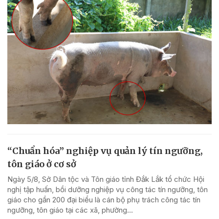
“Chuẩn hóa” nghiệp vụ quản lý tín ngưỡng,
tôn giáo ở cơ sở
Ngày 5/8, Sở Dân tộc và Tôn giáo tỉnh Đắk Lắk tổ chức Hội
nghị tập huấn, bồi dưỡng nghiệp vụ công tác tín ngưỡng, tôn
giáo cho gần 200 đại biểu là cán bộ phụ trách công tác tín
ngưỡng, tôn giáo tại các xã, phường...