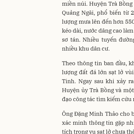
miền núi. Huyện Trà Bồng 
Quảng Ngãi, phổ biến từ 
lượng mưa lên đến hơn 550
kéo dài, nước dâng cao làm
sơ tán. Nhiều tuyến đường
nhiều khu dân cư.
Theo thông tin ban đầu, 
lượng đất đá lớn sạt lở v
Tinh. Ngay sau khi xảy r
Huyện ủy Trà Bồng và một
đạo công tác tìm kiếm cứu 
Ông Đặng Minh Thảo cho biế
xác minh thông tin gặp nh
tích trong vụ sạt lở chưa t