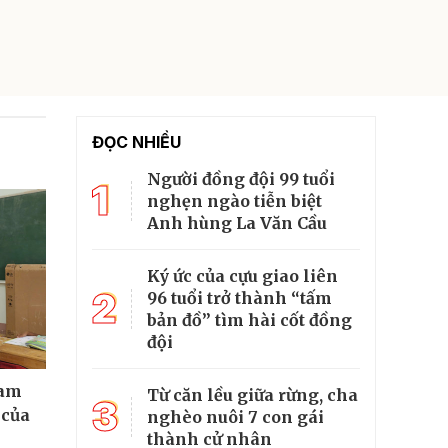
ĐỌC NHIỀU
Người đồng đội 99 tuổi
1
nghẹn ngào tiễn biệt
Anh hùng La Văn Cầu
Ký ức của cựu giao liên
2
96 tuổi trở thành “tấm
bản đồ” tìm hài cốt đồng
đội
cam
Từ căn lều giữa rừng, cha
3
 của
nghèo nuôi 7 con gái
thành cử nhân