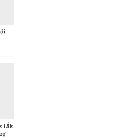
ới
k Lắk
trợ