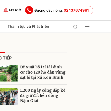
Đường dây nóng:
02437674981
Mới nhất
Thành tựu và Phát triển
 TIẾP
Đề xuất bố trí tái định
cư cho 120 hộ dân vùng
sạt lở tại xã Kon Braih
ửi
1.200 ngày công đắp kè
đá giữ đất bên dòng
Nậm Giải