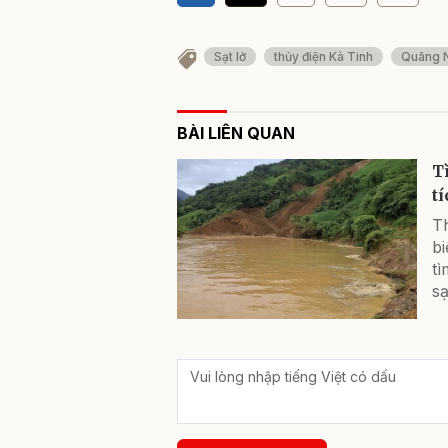
Sạt lở
thủy điện Kà Tinh
Quãng 
BÀI LIÊN QUAN
T
tí
T
bi
tì
sạ