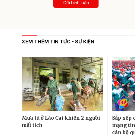
Gửi bình luận
XEM THÊM TIN TỨC - SỰ KIỆN
Mưa lũ ở Lào Cai khiến 2 người
Sắp xếp 
mất tích
mạng tin
cán bộ qu