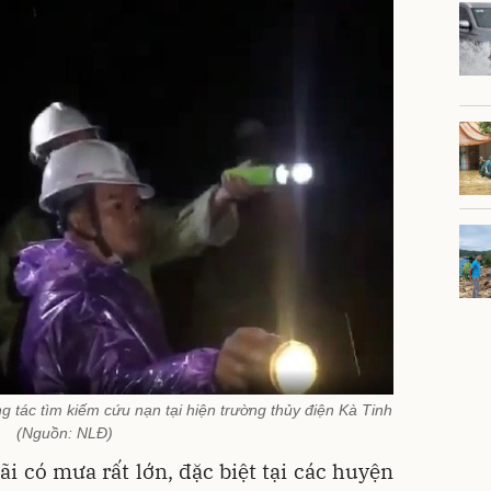
 tác tìm kiếm cứu nạn tại hiện trường thủy điện Kà Tinh
(Nguồn: NLĐ)
i có mưa rất lớn, đặc biệt tại các huyện