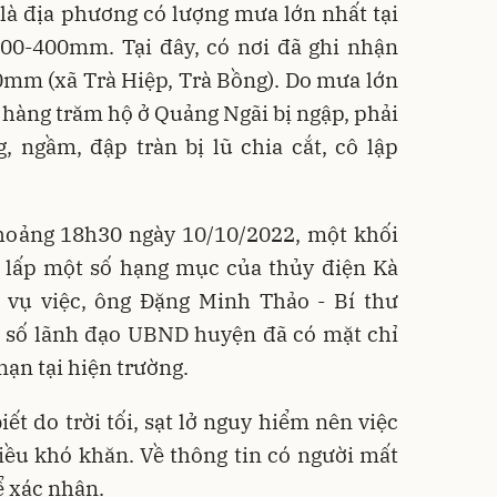
là địa phương có lượng mưa lớn nhất tại
200-400mm. Tại đây, có nơi đã ghi nhận
mm (xã Trà Hiệp, Trà Bồng). Do mưa lớn
 hàng trăm hộ ở Quảng Ngãi bị ngập, phải
, ngầm, đập tràn bị lũ chia cắt, cô lập
khoảng 18h30 ngày 10/10/2022, một khối
ùi lấp một số hạng mục của thủy điện Kà
a vụ việc, ông Đặng Minh Thảo - Bí thư
 số lãnh đạo UBND huyện đã có mặt chỉ
nạn tại hiện trường.
t do trời tối, sạt lở nguy hiểm nên việc
iều khó khăn. Về thông tin có người mất
hể xác nhận.