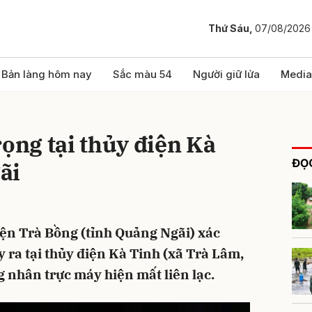
Thứ Sáu,
07/08/2026
bình luận
Bản làng hôm nay
Sắc màu 54
Người giữ lửa
Media
rọng tại thủy điện Kà
ĐỌC
ãi
ện Trà Bồng (tỉnh Quảng Ngãi) xác
Hủy
G
y ra tại thủy điện Kà Tinh (xã Trà Lâm,
 nhân trực máy hiện mất liên lạc.