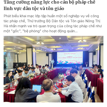
Tăng cường năng lực cho cán bộ pháp chế
lĩnh vực dân tộc và tôn giáo
Phát biểu khai mạc lớp tập huấn một số nghiệp vụ về công
tác pháp chế, Thứ trưởng Bộ Dân tộc và Tôn giáo Nông Thị
Hà nhấn mạnh vai trò quan trọng của công tác pháp chế như
một "gốc", "bệ phóng" cho hoạt động quản...