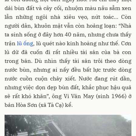
dải bùn đất và cây cối, nhuộm màu nâu sẫm xen
lẫn những ngôi nhà xiêu vẹo, nứt toác… Còn
người dân, khuôn mặt vẫn còn hoảng loạn: “Nhà
ta sinh sống ở đây hơn 40 năm, nhưng chưa thấy
trận
lũ ống
, lũ quét nào kinh hoàng như thế. Cơn
lũ dữ đã cuốn đi rất nhiều tài sản của bà con
trong bản. Dù nhìn thấy tài sản trôi theo dòng
nước bùn, nhưng ai nấy đều bất lực trước dòng
nước cuồn cuộn chảy xiết. Nước đang rút dần,
nhưng việc dọn dẹp bùn đất, khắc phục hậu quả
sẽ rất khó khăn”, ông Vi Văn May (sinh 1966) ở
bản Hòa Sơn (xã Tà Cạ) kể.