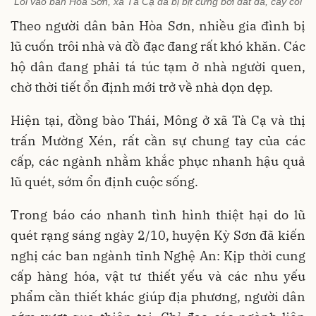
Lối vào bản Hòa Sơn, xã Tà Cạ đã bị bịt cứng bởi đất đá, cây cối
Theo người dân bản Hòa Sơn, nhiều gia đình bị
lũ cuốn trôi nhà và đồ đạc đang rất khó khăn. Các
hộ dân đang phải tá túc tạm ở nhà người quen,
chờ thời tiết ổn định mới trở về nhà dọn dẹp.
Hiện tại, đồng bào Thái, Mông ở xã Tà Cạ và thị
trấn Mường Xén, rất cần sự chung tay của các
cấp, các ngành nhằm khắc phục nhanh hậu quả
lũ quét, sớm ổn định cuộc sống.
Trong báo cáo nhanh tình hình thiệt hại do lũ
quét rạng sáng ngày 2/10, huyện Kỳ Sơn đã kiến
nghị các ban ngành tỉnh Nghệ An: Kịp thời cung
cấp hàng hóa, vật tư thiết yếu và các nhu yếu
phẩm cần thiết khác giúp địa phương, người dân