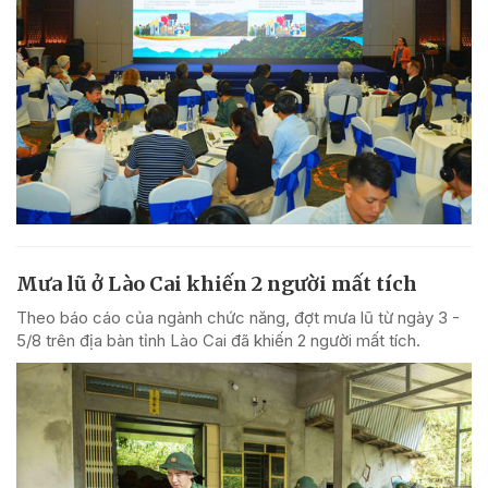
Mưa lũ ở Lào Cai khiến 2 người mất tích
Theo báo cáo của ngành chức năng, đợt mưa lũ từ ngày 3 -
5/8 trên địa bàn tỉnh Lào Cai đã khiến 2 người mất tích.