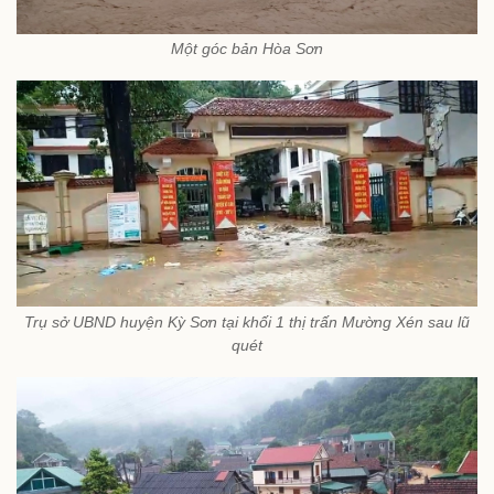
Một góc bản Hòa Sơn
Trụ sở UBND huyện Kỳ Sơn tại khối 1 thị trấn Mường Xén sau lũ
quét