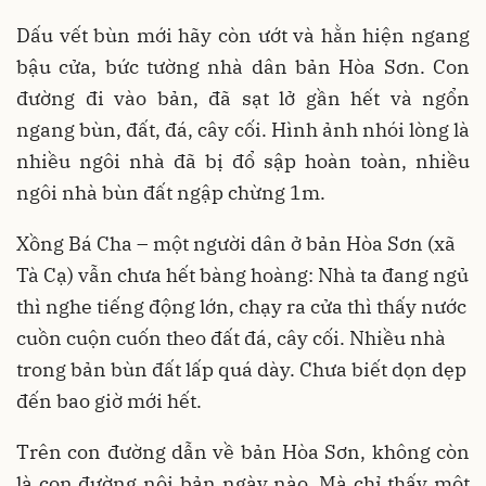
Dấu vết bùn mới hãy còn ướt và hằn hiện ngang
bậu cửa, bức tường nhà dân bản Hòa Sơn. Con
đường đi vào bản, đã sạt lở gần hết và ngổn
ngang bùn, đất, đá, cây cối. Hình ảnh nhói lòng là
nhiều ngôi nhà đã bị đổ sập hoàn toàn, nhiều
ngôi nhà bùn đất ngập chừng 1m.
Xồng Bá Cha – một người dân ở bản Hòa Sơn (xã
Tà Cạ) vẫn chưa hết bàng hoàng: Nhà ta đang ngủ
thì nghe tiếng động lớn, chạy ra cửa thì thấy nước
cuồn cuộn cuốn theo đất đá, cây cối. Nhiều nhà
trong bản bùn đất lấp quá dày. Chưa biết dọn dẹp
đến bao giờ mới hết.
Trên con đường dẫn về bản Hòa Sơn, không còn
là con đường nội bản ngày nào. Mà chỉ thấy một