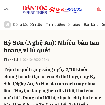
Gửi bình luận
Công tác Dân tộc
Tín ngưỡng tôn giáo
Bản làng hô
Kỳ Sơn (Nghệ An): Nhiều bản tan
hoang vì lũ quét
Thanh Hải
02/10/2022 23:46
Trận lũ quét rạng sáng ngày 2/10 khiến
Hủy
Gửi
chúng tôi nhớ lại lời của Bí thư huyện ủy Kỳ
Sơn (Nghệ An) Vi Hòe đã nói cách nay chưa
lâu: “Huyện đang nghèo đi vì thiệt hại của
mưa lũ”. Đúng như lời bộc bạch, chỉ phút chốc
bản Hòa Sơn ,xã Tà Cạ và khối 1 thị trấn