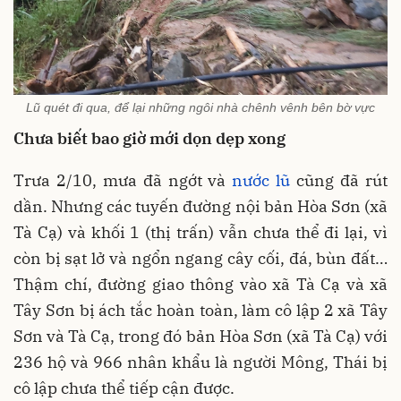
Lũ quét đi qua, để lại những ngôi nhà chênh vênh bên bờ vực
Chưa biết bao giờ mới dọn dẹp xong
Trưa 2/10, mưa đã ngớt và
nước lũ
cũng đã rút
dần. Nhưng các tuyến đường nội bản Hòa Sơn (xã
Tà Cạ) và khối 1 (thị trấn) vẫn chưa thể đi lại, vì
còn bị sạt lở và ngổn ngang cây cối, đá, bùn đất…
Thậm chí, đường giao thông vào xã Tà Cạ và xã
Tây Sơn bị ách tắc hoàn toàn, làm cô lập 2 xã Tây
Sơn và Tà Cạ, trong đó bản Hòa Sơn (xã Tà Cạ) với
236 hộ và 966 nhân khẩu là người Mông, Thái bị
cô lập chưa thể tiếp cận được.