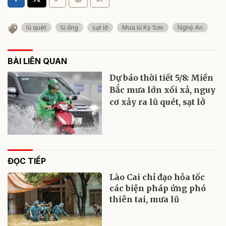
lũ quét
lũ ống
sạt lở
Mưa lũ Kỳ Sơn
Nghệ An
BÀI LIÊN QUAN
Dự báo thời tiết 5/8: Miền
Bắc mưa lớn xối xả, nguy
cơ xảy ra lũ quét, sạt lở
ĐỌC TIẾP
Lào Cai chỉ đạo hỏa tốc
các biện pháp ứng phó
thiên tai, mưa lũ