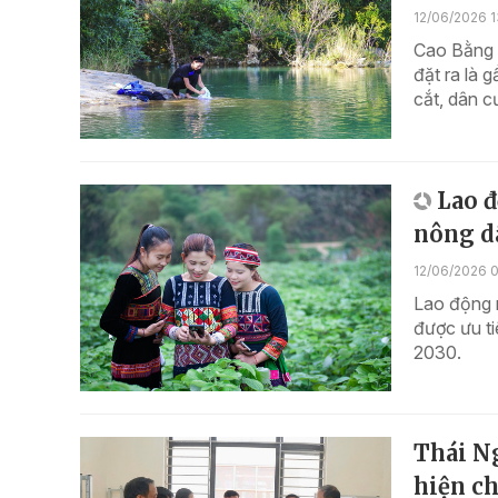
12/06/2026 1
Cao Bằng đ
đặt ra là 
cắt, dân c
Lao đ
nông d
12/06/2026 
Lao động n
được ưu ti
2030.
Thái N
hiện ch