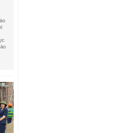
bào
hỉ
ực
vào