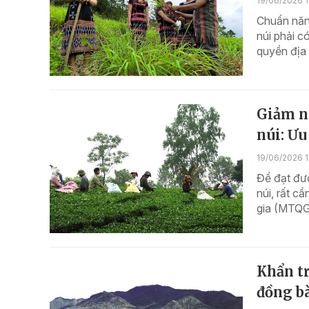
19/06/2026 1
Chuẩn năn
núi phải c
quyền địa
Giảm n
núi: Ưu
19/06/2026 
Để đạt đư
núi, rất c
gia (MTQG
Khẩn t
đồng b