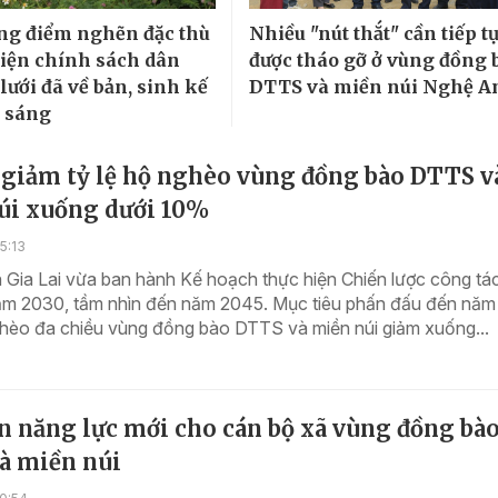
ng điểm nghẽn đặc thù
Nhiều "nút thắt" cần tiếp t
hiện chính sách dân
được tháo gỡ ở vùng đồng 
 lưới đã về bản, sinh kế
DTTS và miền núi Nghệ A
 sáng
 giảm tỷ lệ hộ nghèo vùng đồng bào DTTS v
úi xuống dưới 10%
5:13
 Gia Lai vừa ban hành Kế hoạch thực hiện Chiến lược công tá
ăm 2030, tầm nhìn đến năm 2045. Mục tiêu phấn đấu đến năm
ghèo đa chiều vùng đồng bào DTTS và miền núi giảm xuống...
 năng lực mới cho cán bộ xã vùng đồng bà
à miền núi