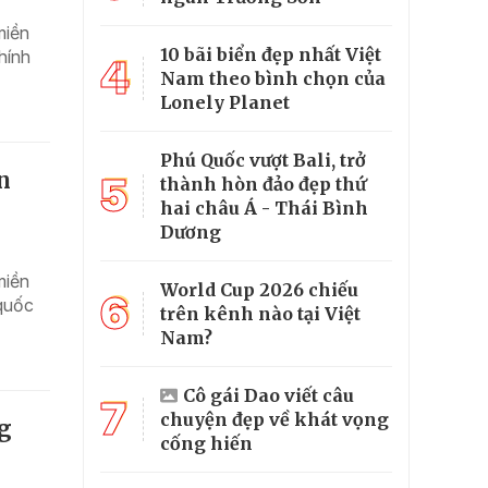
miền
10 bãi biển đẹp nhất Việt
hính
4
Nam theo bình chọn của
Lonely Planet
Phú Quốc vượt Bali, trở
n
5
thành hòn đảo đẹp thứ
hai châu Á - Thái Bình
Dương
miền
World Cup 2026 chiếu
6
 quốc
trên kênh nào tại Việt
Nam?
Cô gái Dao viết câu
7
chuyện đẹp về khát vọng
g
cống hiến