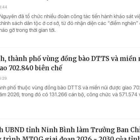
8:44
Nguyên đã tổ chức nhiều đoàn công tác tiến hành khảo sát vi
chính sách dân tộc ở cơ sở, từ đó nhận diện các “điểm nghẽn”
háo gỡ trong thời gian tới.
nh, thành phố vùng đồng bào DTTS và miền 
ao 702.840 biên chế
6:29
thành phố thuộc vùng đồng bào DTTS và miền núi được giao 7
năm 2026, trong đó có 131.266 cán bộ, công chức và 571.574 
ch UBND tỉnh Ninh Bình làm Trưởng Ban Ch
 trình MTQG giai đoạn 2026 - 2030 của tỉn