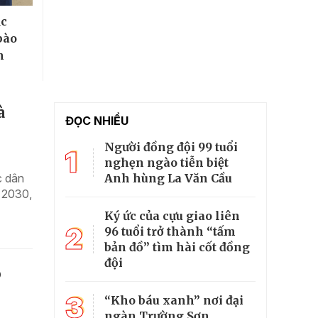
ục
bào
n
à
ĐỌC NHIỀU
Người đồng đội 99 tuổi
1
nghẹn ngào tiễn biệt
Anh hùng La Văn Cầu
c dân
 2030,
Ký ức của cựu giao liên
2
96 tuổi trở thành “tấm
bản đồ” tìm hài cốt đồng
đội
o
3
“Kho báu xanh” nơi đại
ngàn Trường Sơn