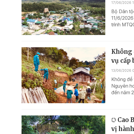
17/06/2026 1
Bộ Dân tộ
11/6/2026 
trình MTQ
Không 
vụ cấp 
13/06/2026 
Không để t
Nguyên ho
đến năm 2
Cao B
vị hàn