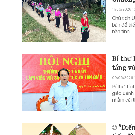
11/06/2026 1
Chủ tịch 
bản để tri
bàn tỉnh.
Bí thư 
tầng v
09/06/2026 
Bí thư Tỉ
giáo đánh 
nhằm cải 
"Điể