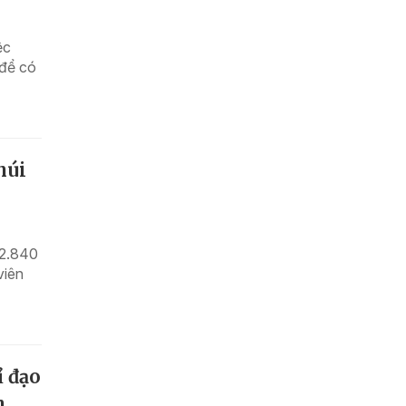
ệc
 để có
núi
02.840
viên
ỉ đạo
h