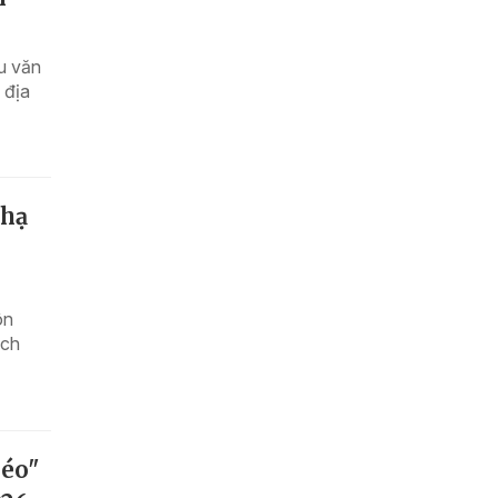
u văn
 địa
 hạ
ôn
ách
kéo"