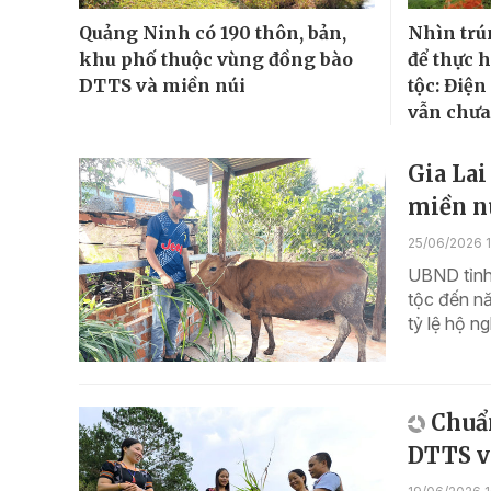
Quảng Ninh có 190 thôn, bản,
Nhìn trú
khu phố thuộc vùng đồng bào
để thực 
DTTS và miền núi
tộc: Điện
vẫn chưa
Gia Lai
miền n
25/06/2026 1
UBND tỉnh
tộc đến n
tỷ lệ hộ n
Chuẩn
DTTS v