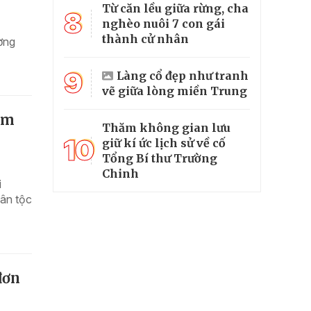
Từ căn lều giữa rừng, cha
8
nghèo nuôi 7 con gái
thành cử nhân
ơng
9
Làng cổ đẹp như tranh
vẽ giữa lòng miền Trung
ệm
Thăm không gian lưu
10
giữ kí ức lịch sử về cố
Tổng Bí thư Trường
Chinh
i
ân tộc
đơn