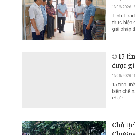
11/06/2026 1
Tỉnh Thái 
thực hiện 
giải pháp t
15 tỉ
được gi
11/06/2026 1
15 tỉnh, 
biên chế 
chức.
Chủ tị
Chương