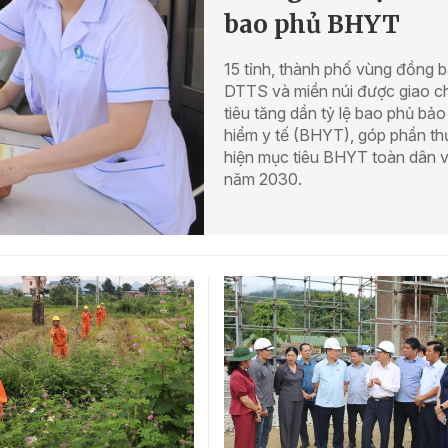
bao phủ BHYT
15 tỉnh, thành phố vùng đồng 
DTTS và miền núi được giao c
tiêu tăng dần tỷ lệ bao phủ bảo
hiểm y tế (BHYT), góp phần th
hiện mục tiêu BHYT toàn dân 
năm 2030.