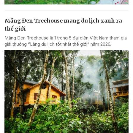
Măng Đen Treehouse mang du lịch xanh ra
thế giới
Măng Đen Treehouse là 1 trong 5 đại diện Việt Nam tham gia
giải thưởng “Làng du lịch tốt nhất thế giới” năm 2026.