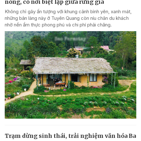
nóng, có nơi biệt lập giữa rừng già
Không chỉ gây ấn tượng với khung cảnh bình yên, xanh mát,
những bản làng này ở Tuyên Quang còn níu chân du khách
nhờ nền ẩm thực phong phú và chi phí phải chăng.
Trạm dừng sinh thái, trải nghiệm văn hóa Ba