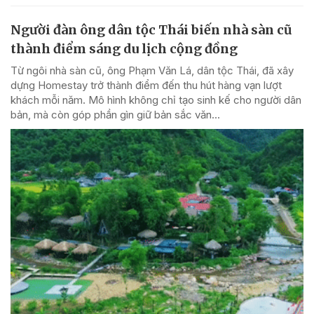
Người đàn ông dân tộc Thái biến nhà sàn cũ
thành điểm sáng du lịch cộng đồng
Từ ngôi nhà sàn cũ, ông Phạm Văn Lá, dân tộc Thái, đã xây
dựng Homestay trở thành điểm đến thu hút hàng vạn lượt
khách mỗi năm. Mô hình không chỉ tạo sinh kế cho người dân
bản, mà còn góp phần gìn giữ bản sắc văn...