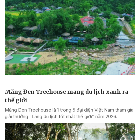
Măng Đen Treehouse mang du lịch xanh ra
thế giới
Măng Đen Treehouse là 1 trong 5 đại diện Việt Nam tham gia
giải thưởng “Làng du lịch tốt nhất thế giới” năm 2026.