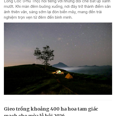
Long Cốc (Phú Thọ) nổi tiếng với những đồi chè bát úp xanh
mướt. Khi màn đêm buông xuống, nơi đây trở thành điểm săn
ảnh thiên văn, sáng sớm lại đón biển mây, mang đến trải
nghiệm trọn vẹn từ đêm đến bình minh.
Gieo trồng khoảng 400 ha hoa tam giác
mạch cho mùa lễ hội 2026