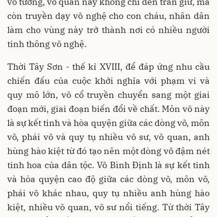
võ tướng, võ quan này không chỉ đến trấn giữ, mà
còn truyền dạy võ nghệ cho con cháu, nhân dân
làm cho vùng này trở thành nơi có nhiều người
tinh thông võ nghệ.
Thời Tây Sơn - thế kỉ XVIII, để đáp ứng nhu cầu
chiến đấu của cuộc khởi nghĩa với phạm vi và
quy mô lớn, võ cổ truyền chuyển sang một giai
đoạn mới, giai đoạn biến đổi về chất. Môn võ này
là sự kết tinh và hòa quyện giữa các dòng võ, môn
võ, phái võ và quy tụ nhiều võ sư, võ quan, anh
hùng hào kiệt từ đó tạo nên một dòng võ đậm nét
tinh hoa của dân tộc. Võ Bình Định là sự kết tinh
và hòa quyện cao độ giữa các dòng võ, môn võ,
phái võ khác nhau, quy tụ nhiều anh hùng hào
kiệt, nhiều võ quan, võ sư nổi tiếng. Từ thời Tây