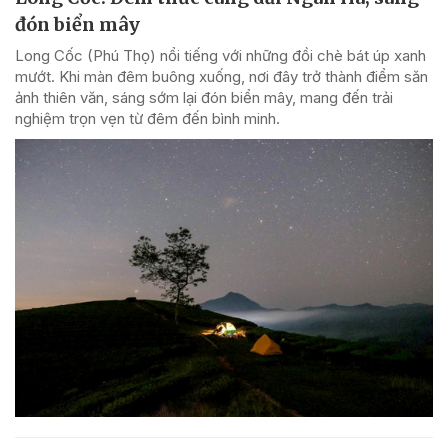
đón biển mây
Long Cốc (Phú Thọ) nổi tiếng với những đồi chè bát úp xanh
mướt. Khi màn đêm buông xuống, nơi đây trở thành điểm săn
ảnh thiên văn, sáng sớm lại đón biển mây, mang đến trải
nghiệm trọn vẹn từ đêm đến bình minh.