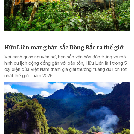
Hữu Liên mang bản sắc Đông Bắc ra thế giới
Với cảnh quan nguyên sơ, bản sắc văn hóa đặc trưng và mô
hình du lịch cộng đồng gắn với bảo tồn, Hữu Liên là 1 trong 5
đại diện của Việt Nam tham gia giải thưởng “Làng du lịch tốt
nhất thế giới” năm 2026.