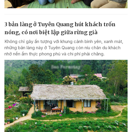
3 bản làng ở Tuyên Quang hút khách trốn
nóng, có nơi biệt lập giữa rừng già
Không chỉ gây ấn tượng với khung cảnh bình yên, xanh mát,
những bản làng này ở Tuyên Quang còn níu chân du khách
nhờ nền ẩm thực phong phú và chi phí phải chăng.