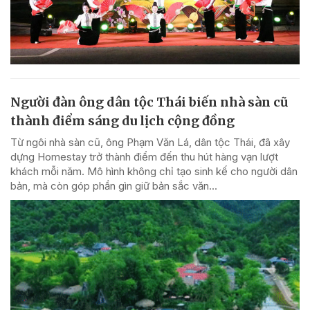
Người đàn ông dân tộc Thái biến nhà sàn cũ
thành điểm sáng du lịch cộng đồng
Từ ngôi nhà sàn cũ, ông Phạm Văn Lá, dân tộc Thái, đã xây
dựng Homestay trở thành điểm đến thu hút hàng vạn lượt
khách mỗi năm. Mô hình không chỉ tạo sinh kế cho người dân
bản, mà còn góp phần gìn giữ bản sắc văn...