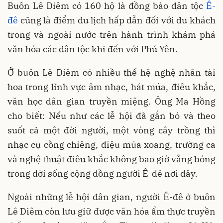
Buôn Lê Diêm có 160 hộ là đồng bào dân tộc
Ê-
đê
cũng là điểm du lịch hấp dẫn đối với du khách
trong và ngoài nước trên hành trình khám phá
văn hóa các dân tộc khi đến với Phú Yên.
Ở buôn Lê Diêm có nhiều thế hệ nghệ nhân tài
hoa trong lĩnh vực âm nhạc, hát múa, điêu khắc,
văn học dân gian truyền miệng. Ông Ma Hồng
cho biết: Nếu như các lễ hội đã gắn bó và theo
suốt cả một đời người, một vòng cây trồng thì
nhạc cụ cồng chiêng, điệu múa xoang, trường ca
và nghệ thuật điêu khắc không bao giờ vắng bóng
trong đời sống cộng đồng người Ê-đê nơi đây.
Ngoài những lễ hội dân gian, người Ê-đê ở buôn
Lê Diêm còn lưu giữ được văn hóa ẩm thực truyền