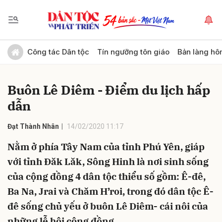
Gửi bình luận
Công tác Dân tộc
Tín ngưỡng tôn giáo
Bản làng hô
Buôn Lê Diêm - Điểm du lịch hấp
dẫn
Đạt Thành Nhân
14/02/2020 11:17
Nằm ở phía Tây Nam của tỉnh Phú Yên, giáp
Hủy
Gửi
với tỉnh Đăk Lăk, Sông Hinh là nơi sinh sống
của cộng đồng 4 dân tộc thiểu số gồm: Ê-đê,
Ba Na, Jrai và Chăm H’roi, trong đó dân tộc Ê-
đê sống chủ yếu ở buôn Lê Diêm- cái nôi của
những lễ hội cộng đồng.