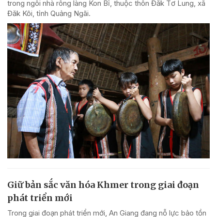
trong ngôi nhà rông làng Kon Bỉ, thuộc thôn Đăk Tơ Lung, xã
Đăk Kôi, tỉnh Quảng Ngãi.
Giữ bản sắc văn hóa Khmer trong giai đoạn
phát triển mới
Trong giai đoạn phát triển mới, An Giang đang nỗ lực bảo tồn