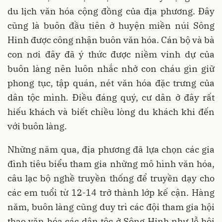
du lịch văn hóa cộng đồng của địa phương. Đây
cũng là buôn đầu tiên ở huyện miền núi Sông
Hinh được công nhận buôn văn hóa. Cán bộ và bà
con nơi đây đã ý thức được niềm vinh dự của
buôn làng nên luôn nhắc nhở con cháu gìn giữ
phong tục, tập quán, nét văn hóa đặc trưng của
dân tộc mình. Điều đáng quý, cư dân ở đây rất
hiếu khách và biết chiều lòng du khách khi đến
với buôn làng.
Những năm qua, địa phương đã lựa chọn các gia
đình tiêu biểu tham gia những mô hình văn hóa,
câu lạc bộ nghề truyền thống để truyền dạy cho
các em tuổi từ 12-14 trở thành lớp kế cận. Hàng
năm, buôn làng cũng duy trì các đội tham gia hội
thao văn hóa các dân tộc ở Sông Hinh như lễ hội