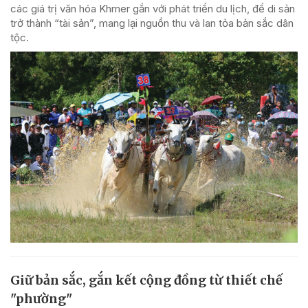
các giá trị văn hóa Khmer gắn với phát triển du lịch, để di sản
trở thành “tài sản”, mang lại nguồn thu và lan tỏa bản sắc dân
tộc.
Giữ bản sắc, gắn kết cộng đồng từ thiết chế
"phường"