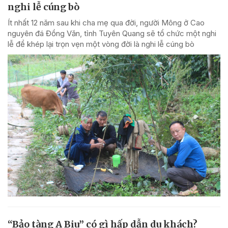
nghi lễ cúng bò
Ít nhất 12 năm sau khi cha mẹ qua đời, người Mông ở Cao
nguyên đá Đồng Văn, tỉnh Tuyên Quang sẽ tổ chức một nghi
lễ để khép lại trọn vẹn một vòng đời là nghi lễ cúng bò
“Bảo tàng A Biu” có gì hấp dẫn du khách?