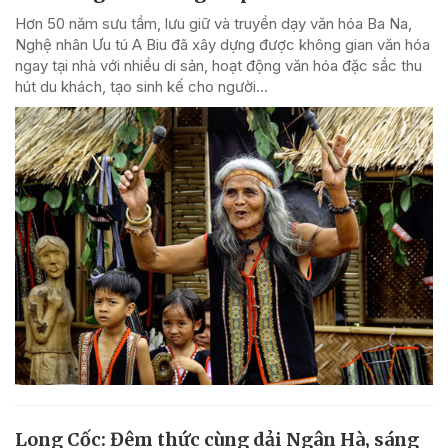
Hơn 50 năm sưu tầm, lưu giữ và truyền dạy văn hóa Ba Na,
Nghệ nhân Ưu tú A Biu đã xây dựng được không gian văn hóa
ngay tại nhà với nhiều di sản, hoạt động văn hóa đặc sắc thu
hút du khách, tạo sinh kế cho người...
Long Cốc: Đêm thức cùng dải Ngân Hà, sáng