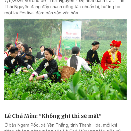
7/11/2026, với chủ đề “Thái Nguyên - Đệ nhất danh trà”. Tỉnh
Thái Nguyên đang đẩy nhanh công tác chuẩn bị, hướng tới
một kỳ Festival đậm bản sắc văn hóa...
Lễ Chá Mùn: "Không ghi thì sẽ mất"
Ở bản Ngàm Pốc, xã Yên Thắng, tỉnh Thanh Hóa, mỗi khi