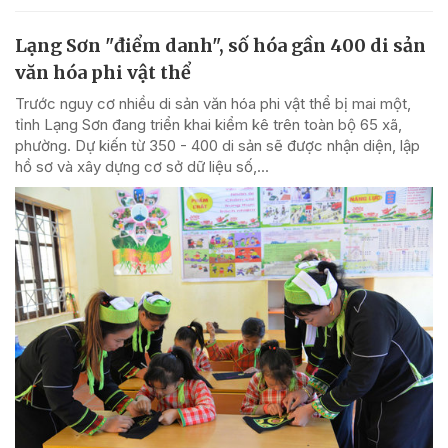
Lạng Sơn "điểm danh", số hóa gần 400 di sản
văn hóa phi vật thể
Trước nguy cơ nhiều di sản văn hóa phi vật thể bị mai một,
tỉnh Lạng Sơn đang triển khai kiểm kê trên toàn bộ 65 xã,
phường. Dự kiến từ 350 - 400 di sản sẽ được nhận diện, lập
hồ sơ và xây dựng cơ sở dữ liệu số,...