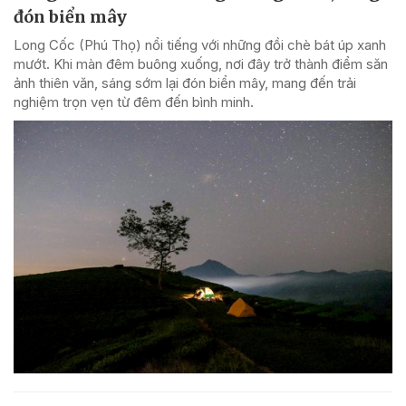
đón biển mây
Long Cốc (Phú Thọ) nổi tiếng với những đồi chè bát úp xanh
mướt. Khi màn đêm buông xuống, nơi đây trở thành điểm săn
ảnh thiên văn, sáng sớm lại đón biển mây, mang đến trải
nghiệm trọn vẹn từ đêm đến bình minh.