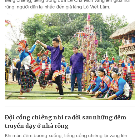
tiếng chiêng, tiếng trống của Lễ Chá Mùn vang lên giữa núi
rừng, người dân lại nhắc đến già làng Lò Viết Lâm.
Đội cồng chiêng nhí ra đời sau những đêm
truyền dạy ở nhà rông
Khi màn đêm buông xuống, tiếng cồng chiêng lại vang lên