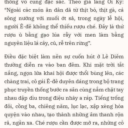
thống vô cùng đặc sắc. Theo già làng Oi Ký:
“Ngoài các món ăn dân dã từ thịt bò, thịt gà, cá
sông nướng với muối ớt sả, trong ngày lễ hội,
người Ê-đê không thể thiếu rượu ché. Đây là thứ
rượu ủ bằng gạo lúa rẫy với men làm bằng
nguyên liệu lá cây, củ, rễ trên rừng”.
Điều đặc biệt làm nên sự cuốn hút ở Lê Diêm
thường diễn ra vào ban đêm. Khi mặt trời tắt
nắng, ngọn lửa khai hội được thổi bùng lên, các
chàng trai, cô gái Ê-đê duyên dáng trong bộ trang
phục truyền thống bước ra sân cùng nắm chặt tay
nhau dập dìu trong điệu nhảy a ráp. Tiếng trống
đôi, cồng ba, chiêng năm, lục lạc, xập xèng hòa
quyện vào nhau, tạo thành những âm thanh rộn
rã, ngân xa. Ché rượu cần được mở ra, những cô