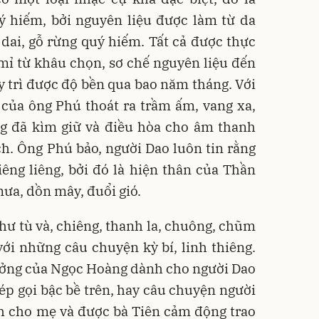
uý hiếm, bởi nguyên liệu được làm từ da
dai, gỗ rừng quý hiếm. Tất cả được thực
 mỉ từ khâu chọn, sơ chế nguyên liệu đến
y trì được độ bền qua bao năm tháng. Với
g của ông Phú thoát ra trầm ấm, vang xa,
ng đã kìm giữ và điều hòa cho âm thanh
h. Ông Phú bảo, người Dao luôn tin rằng
êng liêng, bởi đó là hiện thân của Thần
mưa, dồn mây, đuổi gió.
hư tù và, chiêng, thanh la, chuông, chũm
i những câu chuyện kỳ bí, linh thiêng.
hưởng của Ngọc Hoàng dành cho người Dao
ép gọi bậc bề trên, hay câu chuyện người
h cho mẹ và được bà Tiên cảm động trao