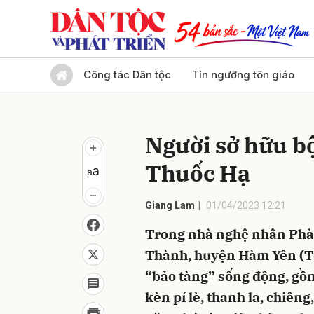
Gửi 
Công tác Dân tộc
Tín ngưỡng tôn giáo
Người sở hữu bộ
Thuốc Hạ
Giang Lam
01/04/2023 12:21
Trong nhà nghệ nhân Phàn
Thành, huyện Hàm Yên (Tu
“bảo tàng” sống động, gồ
kèn pí lè, thanh la, chiên