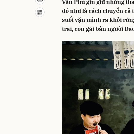
Văn Phú gìn giữ những th
đó như là cách chuyển cả t
suối vặn mình ra khỏi rừng
trai, con gái bản người Dao