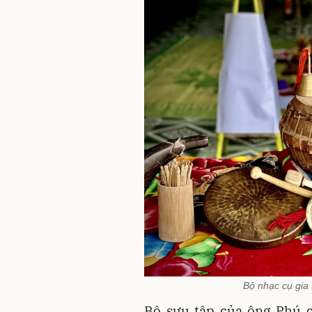
Bộ nhạc cụ gia 
Bộ sưu tập của ông Phú c