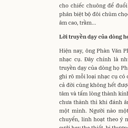
cho chiếc chuông để đuổi
phân biệt bộ đôi chũm chọ
âm cao, trầm…
Lời truyền dạy của dòng 
Hiện nay, ông Phàn Văn P
nhạc cụ. Đây chính là nh
truyền dạy của dòng họ Ph
ghi rõ mỗi loại nhạc cụ có
cả đời cũng không hết được
tâm và tấm lòng thành kính
chưa thành thì khi đánh â
một mình. Người nào một
chuyển, linh hoạt theo ý m
cưới hay tha thiết, bi thư