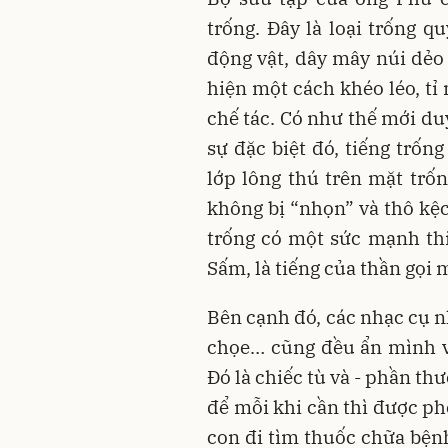
trống. Đây là loại trống q
động vật, dây mây núi dẻo 
hiện một cách khéo léo, tỉ
chế tác. Có như thế mới du
sự đặc biệt đó, tiếng trốn
lớp lông thú trên mặt trố
không bị “nhọn” và thô kệc
trống có một sức mạnh thi
Sấm, là tiếng của thần gọi 
Bên cạnh đó, các nhạc cụ n
chọe… cũng đều ẩn mình vớ
Đó là chiếc tù và - phần t
để mỗi khi cần thì được ph
con đi tìm thuốc chữa bện