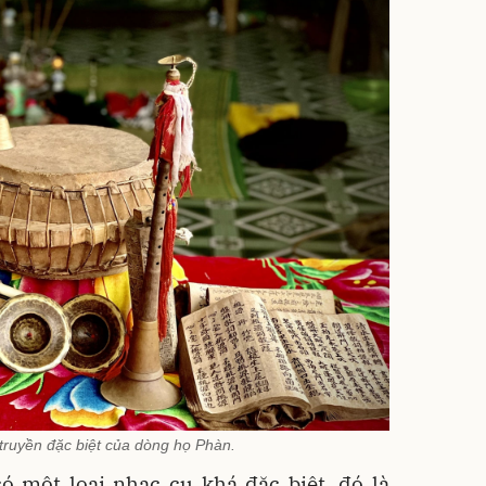
truyền đặc biệt của dòng họ Phàn.
ó một loại nhạc cụ khá đặc biệt, đó là