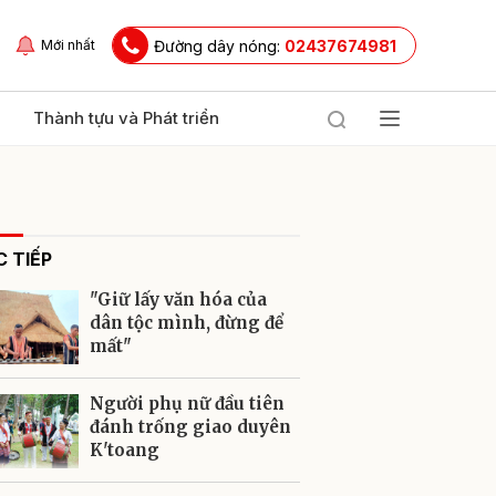
Đường dây nóng:
02437674981
Mới nhất
Thành tựu và Phát triển
 TIẾP
"Giữ lấy văn hóa của
dân tộc mình, đừng để
mất"
ửi
Người phụ nữ đầu tiên
đánh trống giao duyên
K'toang