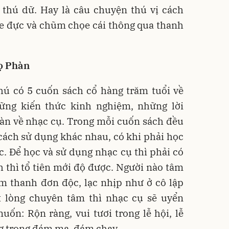
 thú dữ. Hay là câu chuyện thú vị cách
e đực và chũm chọe cái thông qua thanh
họ Phàn
hú có 5 cuốn sách cổ hàng trăm tuổi về
ững kiến thức kinh nghiệm, những lời
àn về nhạc cụ. Trong mỗi cuốn sách đều
 cách sử dụng khác nhau, có khi phải học
. Để học và sử dụng nhạc cụ thì phải có
 thì tổ tiên mới độ được. Người nào tâm
m thanh đơn độc, lạc nhịp như ở cô lập
 lòng chuyên tâm thì nhạc cụ sẽ uyển
uốn: Rộn ràng, vui tươi trong lễ hội, lễ
ơng trong đám ma, đám chay.