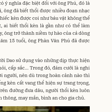
ó ý nghĩa đặc biệt đối với ông Phú, đó là
ổi, ông đã biết thổi được nhiều đoạn nhạc
 chiếc kèn được coi như báu vật không thể
 ai biết thổi kèn là gần như có thể làm
ậy, ông trở thành niềm tự hào của cả dòng
 năm 15 tuổi, ông Phàn Văn Phú đã được
ời Dao sử dụng vào những dịp thực hiện
 hỏi, cấp sắc… Trong đó, đám cưới là nghi
ời người, nên dù trong hoàn cảnh nào thì
ếng kèn cất vang thể hiện sự trang trọng,
Trên đường đưa dâu, người thổi kèn luôn
 thông, may mắn, bình an cho gia chủ.