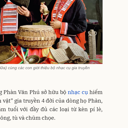
a) cùng các con giới thiệu bộ nhạc cụ gia truyền
g Phàn Văn Phú sở hữu bộ
nhạc cụ
hiếm
nh vật” gia truyền 4 đời của dòng họ Phàn,
 tuổi với đầy đủ các loại từ kèn pí lè,
uông, tù và chũm chọe.