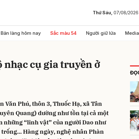
Thứ Sáu,
07/08/2026
bình luận
Bản làng hôm nay
Sắc màu 54
Người giữ lửa
Media
 nhạc cụ gia truyền ở
ĐỌC
 Văn Phú, thôn 3, Thuốc Hạ, xã Tân
Hủy
G
yên Quang) dường như tồn tại cả một
m những “linh vật” của người Dao như
g, trống... Hàng ngày, nghệ nhân Phàn