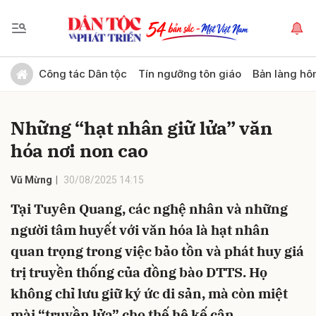
Gửi bình luận
Công tác Dân tộc
Tín ngưỡng tôn giáo
Bản làng hô
Những “hạt nhân giữ lửa” văn
hóa nơi non cao
Vũ Mừng
30/08/2025 14:15
Tại Tuyên Quang, các nghệ nhân và những
Hủy
Gửi
người tâm huyết với văn hóa là hạt nhân
quan trọng trong việc bảo tồn và phát huy giá
trị truyền thống của đồng bào DTTS. Họ
không chỉ lưu giữ ký ức di sản, mà còn miệt
mài “truyền lửa” cho thế hệ kế cận.