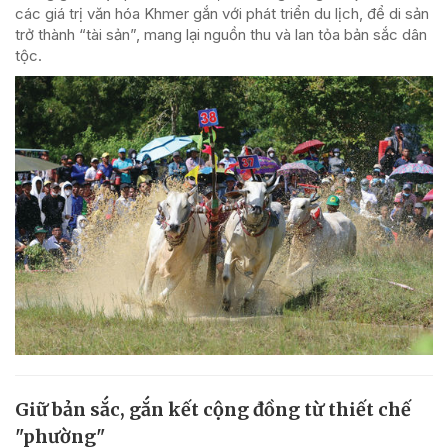
các giá trị văn hóa Khmer gắn với phát triển du lịch, để di sản
trở thành “tài sản”, mang lại nguồn thu và lan tỏa bản sắc dân
tộc.
Giữ bản sắc, gắn kết cộng đồng từ thiết chế
"phường"