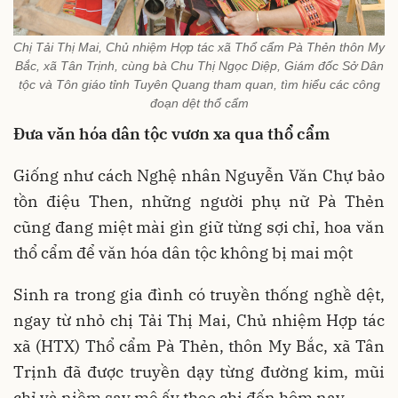
Chị Tải Thị Mai, Chủ nhiệm Hợp tác xã Thổ cẩm Pà Thẻn thôn My
Bắc, xã Tân Trịnh, cùng bà Chu Thị Ngọc Diệp, Giám đốc Sở Dân
tộc và Tôn giáo tỉnh Tuyên Quang tham quan, tìm hiểu các công
đoạn dệt thổ cẩm
Đưa văn hóa dân tộc vươn xa qua thổ cẩm
Giống như cách Nghệ nhân Nguyễn Văn Chự bảo
tồn điệu Then, những người phụ nữ Pà Thẻn
cũng đang miệt mài gìn giữ từng sợi chỉ, hoa văn
thổ cẩm để văn hóa dân tộc không bị mai một
Sinh ra trong gia đình có truyền thống nghề dệt,
ngay từ nhỏ chị Tải Thị Mai, Chủ nhiệm Hợp tác
xã (HTX) Thổ cẩm Pà Thẻn, thôn My Bắc, xã Tân
Trịnh đã được truyền dạy từng đường kim, mũi
chỉ và niềm say mê ấy theo chị đến hôm nay.