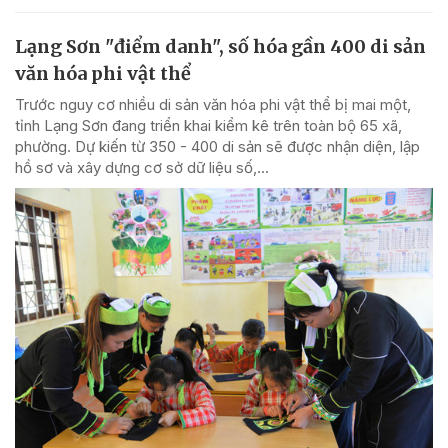
Lạng Sơn "điểm danh", số hóa gần 400 di sản
văn hóa phi vật thể
Trước nguy cơ nhiều di sản văn hóa phi vật thể bị mai một,
tỉnh Lạng Sơn đang triển khai kiểm kê trên toàn bộ 65 xã,
phường. Dự kiến từ 350 - 400 di sản sẽ được nhận diện, lập
hồ sơ và xây dựng cơ sở dữ liệu số,...