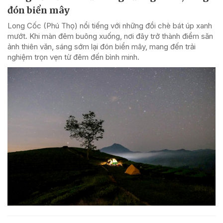
đón biển mây
Long Cốc (Phú Thọ) nổi tiếng với những đồi chè bát úp xanh
mướt. Khi màn đêm buông xuống, nơi đây trở thành điểm săn
ảnh thiên văn, sáng sớm lại đón biển mây, mang đến trải
nghiệm trọn vẹn từ đêm đến bình minh.