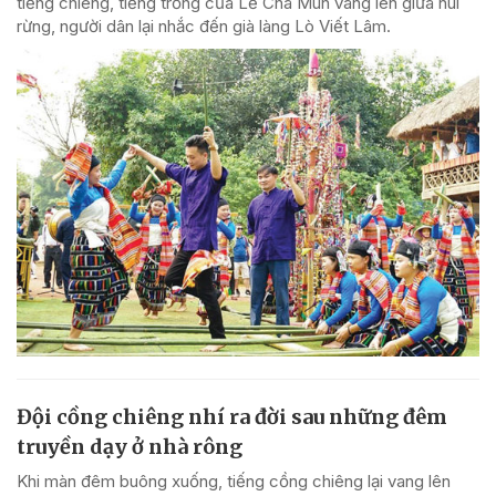
tiếng chiêng, tiếng trống của Lễ Chá Mùn vang lên giữa núi
rừng, người dân lại nhắc đến già làng Lò Viết Lâm.
Đội cồng chiêng nhí ra đời sau những đêm
truyền dạy ở nhà rông
Khi màn đêm buông xuống, tiếng cồng chiêng lại vang lên