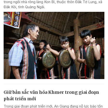
trong ngôi nhà rông làng Kon Bỉ, thuộc thôn Đăk Tơ Lung, xã
Đăk Kôi, tỉnh Quảng Ngãi.
Giữ bản sắc văn hóa Khmer trong giai đoạn
phát triển mới
Trong giai đoạn phát triển mới, An Giang đang nỗ lực bảo tồn