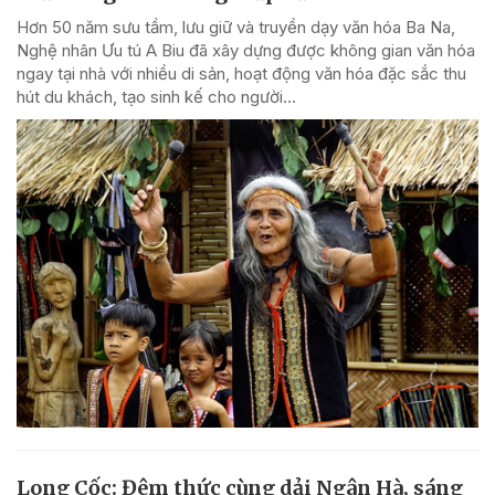
Hơn 50 năm sưu tầm, lưu giữ và truyền dạy văn hóa Ba Na,
Nghệ nhân Ưu tú A Biu đã xây dựng được không gian văn hóa
ngay tại nhà với nhiều di sản, hoạt động văn hóa đặc sắc thu
hút du khách, tạo sinh kế cho người...
Long Cốc: Đêm thức cùng dải Ngân Hà, sáng