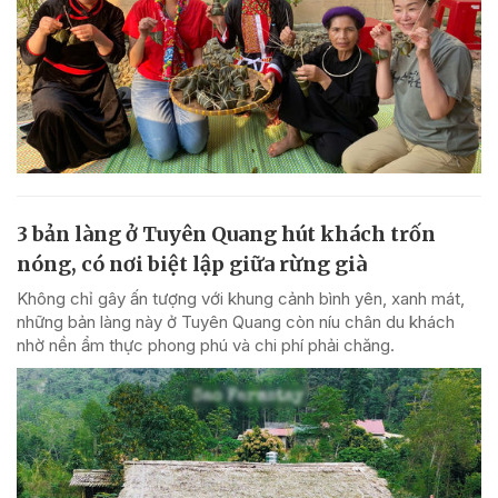
3 bản làng ở Tuyên Quang hút khách trốn
nóng, có nơi biệt lập giữa rừng già
Không chỉ gây ấn tượng với khung cảnh bình yên, xanh mát,
những bản làng này ở Tuyên Quang còn níu chân du khách
nhờ nền ẩm thực phong phú và chi phí phải chăng.