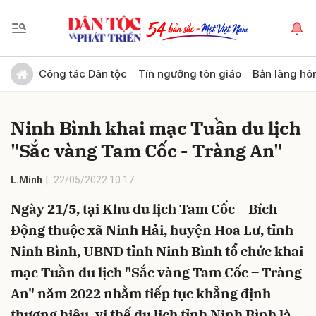
Gửi bình luận
Công tác Dân tộc
Tín ngưỡng tôn giáo
Bản làng hô
Ninh Bình khai mạc Tuần du lịch
"Sắc vàng Tam Cốc - Tràng An"
L.Minh
22/05/2022 10:17
Ngày 21/5, tại Khu du lịch Tam Cốc – Bích
Hủy
Gửi
Động thuộc xã Ninh Hải, huyện Hoa Lư, tỉnh
Ninh Bình, UBND tỉnh Ninh Bình tổ chức khai
mạc Tuần du lịch "Sắc vàng Tam Cốc – Tràng
An" năm 2022 nhằm tiếp tục khẳng định
thương hiệu, vị thế du lịch tỉnh Ninh Bình là