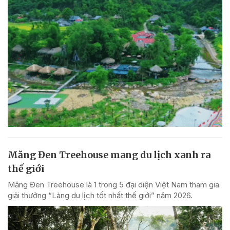
Măng Đen Treehouse mang du lịch xanh ra
thế giới
Măng Đen Treehouse là 1 trong 5 đại diện Việt Nam tham gia
giải thưởng “Làng du lịch tốt nhất thế giới” năm 2026.