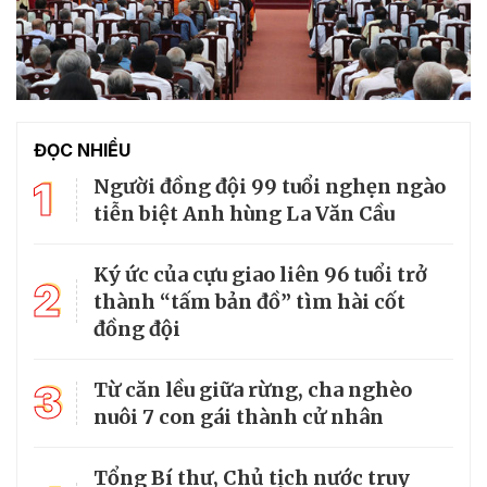
ĐỌC NHIỀU
1
Người đồng đội 99 tuổi nghẹn ngào
tiễn biệt Anh hùng La Văn Cầu
Ký ức của cựu giao liên 96 tuổi trở
2
thành “tấm bản đồ” tìm hài cốt
đồng đội
3
Từ căn lều giữa rừng, cha nghèo
nuôi 7 con gái thành cử nhân
Tổng Bí thư, Chủ tịch nước truy