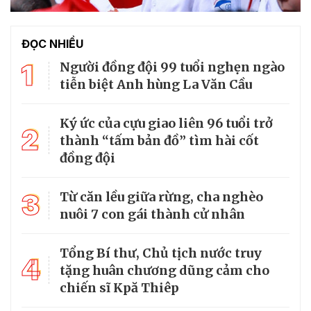
ĐỌC NHIỀU
1
Người đồng đội 99 tuổi nghẹn ngào
tiễn biệt Anh hùng La Văn Cầu
Ký ức của cựu giao liên 96 tuổi trở
2
thành “tấm bản đồ” tìm hài cốt
đồng đội
3
Từ căn lều giữa rừng, cha nghèo
nuôi 7 con gái thành cử nhân
Tổng Bí thư, Chủ tịch nước truy
4
tặng huân chương dũng cảm cho
chiến sĩ Kpă Thiêp