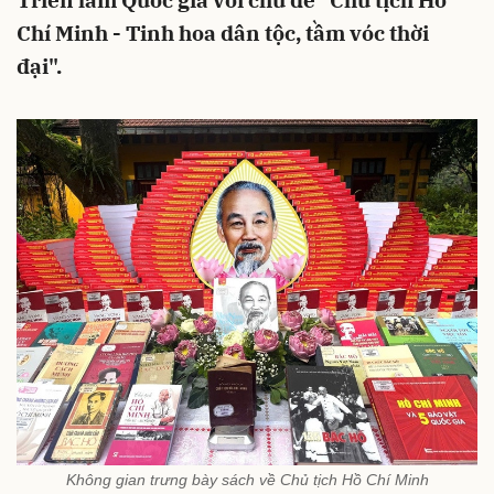
Triển lãm Quốc gia với chủ đề "Chủ tịch Hồ
Chí Minh - Tinh hoa dân tộc, tầm vóc thời
đại".
Không gian trưng bày sách về Chủ tịch Hồ Chí Minh