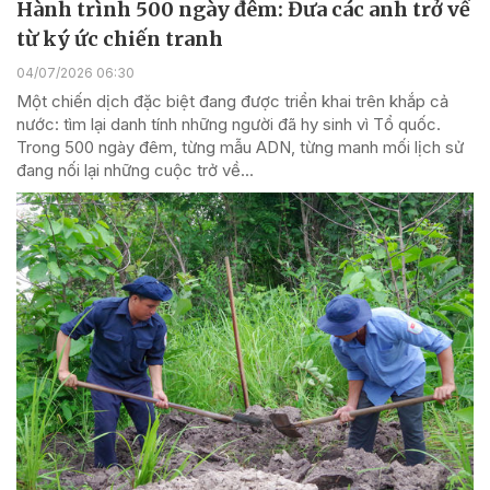
Hành trình 500 ngày đêm: Đưa các anh trở về
từ ký ức chiến tranh
04/07/2026 06:30
Một chiến dịch đặc biệt đang được triển khai trên khắp cả
nước: tìm lại danh tính những người đã hy sinh vì Tổ quốc.
Trong 500 ngày đêm, từng mẫu ADN, từng manh mối lịch sử
đang nối lại những cuộc trở về...