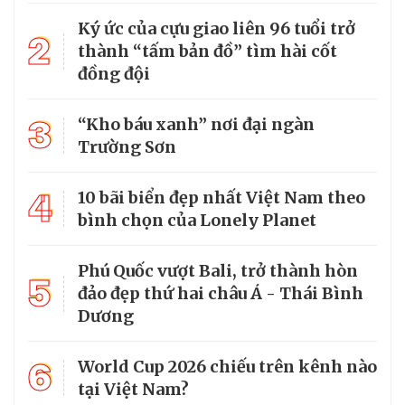
Ký ức của cựu giao liên 96 tuổi trở
2
thành “tấm bản đồ” tìm hài cốt
đồng đội
3
“Kho báu xanh” nơi đại ngàn
Trường Sơn
4
10 bãi biển đẹp nhất Việt Nam theo
bình chọn của Lonely Planet
Phú Quốc vượt Bali, trở thành hòn
5
đảo đẹp thứ hai châu Á - Thái Bình
Dương
6
World Cup 2026 chiếu trên kênh nào
tại Việt Nam?